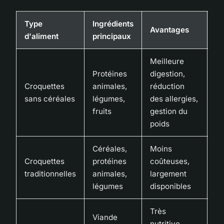
Type
Ingrédients
Avantages
In
d'aliment
principaux
Meilleure
Co
Protéines
digestion,
él
Croquettes
animales,
réduction
in
sans céréales
légumes,
des allergies,
su
fruits
gestion du
lé
poids
Céréales,
Moins
Po
Croquettes
protéines
coûteuses,
pr
traditionnelles
animales,
largement
di
légumes
disponibles
al
Très
Co
Viande
nutritive,
ri